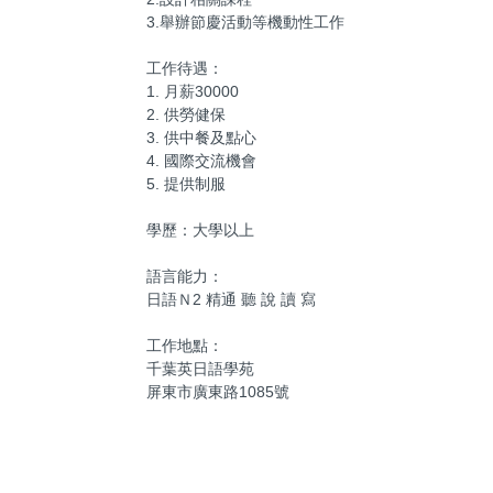
3.舉辦節慶活動等機動性工作
工作待遇：
1. 月薪30000
2. 供勞健保
3. 供中餐及點心
4. 國際交流機會
5. 提供制服
學歷：大學以上
語言能力：
日語Ｎ2 精通 聽 說 讀 寫
工作地點：
千葉英日語學苑
屏東市廣東路1085號