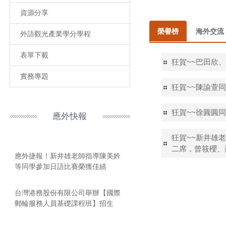
資源分享
榮譽榜
海外交流
外語觀光產業學分學程
表單下載
狂賀~~巴田欣
實務專題
狂賀~~陳諭萱
狂賀~~徐圓圓
應外快報
狂賀~~新井雄
二席，曾筱櫻、
應外捷報！新井雄老師指導陳美妗
等同學參加日語比賽榮獲佳績
台灣港務股份有限公司舉辦【國際
郵輪服務人員基礎課程班】招生