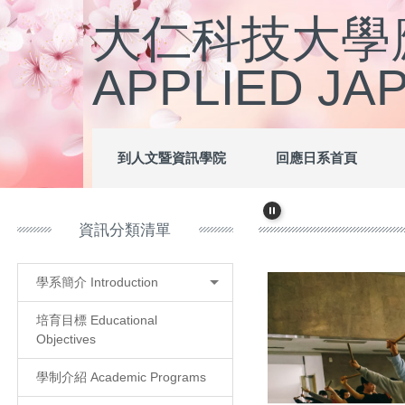
跳
大仁科技大學應
到
主
APPLIED JA
要
內
容
區
到人文暨資訊學院
回應日系首頁
資訊分類清單
學系簡介 Introduction
培育目標 Educational
Objectives
學制介紹 Academic Programs