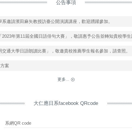
公告事項
學系邀請濱田麻矢教授訪臺公開演講講座，歡迎踴躍參加。
2023年第11屆全國日語俳句大賽」，敬請惠予公告並轉知貴校學
明交通大學日語朗讀比賽」，敬邀貴校推薦學生報名參加，請查照。
習方案
更多...
大仁應日系facebook QRcode
系網QR code