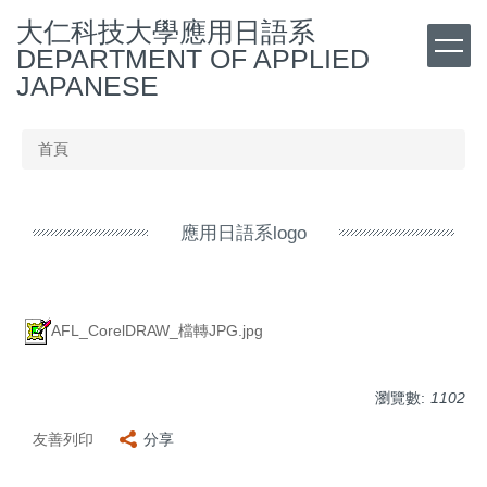
跳
大仁科技大學應用日語系
到
DEPARTMENT OF APPLIED
主
JAPANESE
要
內
容
首頁
區
應用日語系logo
AFL_CorelDRAW_檔轉JPG.jpg
瀏覽數:
1102
友善列印
分享