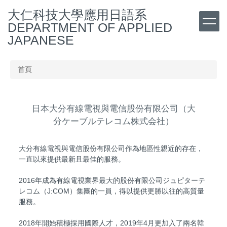
跳
大仁科技大學應用日語系
到
DEPARTMENT OF APPLIED
主
JAPANESE
要
內
容
首頁
區
日本大分有線電視與電信股份有限公司（大
分ケーブルテレコム株式会社）
大分有線電視與電信股份有限公司作為地區性親近的存在，
一直以來提供最新且最佳的服務。
2016年成為有線電視業界最大的股份有限公司ジュピターテ
レコム（J:COM）集團的一員，得以提供更勝以往的高質量
服務。
2018年開始積極採用國際人才，2019年4月更加入了兩名韓