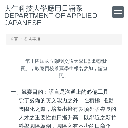
跳
大仁科技大學應用日語系
到
DEPARTMENT OF APPLIED
主
JAPANESE
要
內
容
首頁
公告事項
區
「第十四屆國立陽明交通大學日語朗讀比
賽」，敬邀貴校推薦學生報名參加，請查
照。
一、競賽目的：語言是溝通上的必備工具，
除了必備的英文能力之外，在積極 推動
國際化之際，培養出擁有多項外語專長的
人才之重要性也日漸升高。以鄰近之新竹
科學園區為例，園區內有不少的日商企