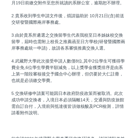
月19日前繳交附件至您所就讀的系辦公室，逾期恕不辦理。
2.貴系收到學生申請文件後，煩請協助於 10月21日(含)前送
交研發暨國際兩岸事務處。
3.由於貴系所遴選之交換留學生代表我校至日本姊妹校交換
留學，屆時也需附上校長之推薦函至日方學校(研發暨國際兩
岸事務處統一申請)，故請各系審慎推薦交換人選。
4.武藏野大學此次接受申請人數僅8位,其中2位學生可獲得學
費全免,6位學生學費半額減免，以上獎學金獲獎排序是由系
上第一階段審核後交予國合中心辦理，但仍要於大仁註冊，
也就是必須繳交學費。
5.交換研修申請案可能因日本政府防疫政策而被取消。此次
成功申請交換者，入境日本必須隔離14天，交通與防疫旅館
需自訂自付，入境前與抵達後皆須做核酸及PCR檢測，詳情
請看附件說明。