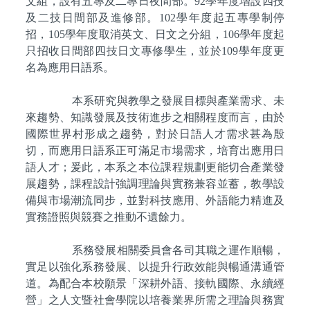
文組，設有五專及二專日夜間部。
92學年度增設四技
及二技日間部及進修部。102學年度起五專學制停
招，105學年度取消英文、日文之分組，106學年度起
只招收日間部四技日文專修學生，並於109學年度更
名為應用日語系。
本系研究與教學之發展目標與產業需求、未
來趨勢、知識發展及技術進步之相關程度而言，由於
國際世界村形成之趨勢，對於日語人才需求甚為殷
切，而應用日語系正可滿足市場需求，培育出應用日
語人才；爰此，本系之本位課程規劃更能切合產業發
展趨勢，課程設計強調理論與實務兼容並蓄，教學設
備與市場潮流同步，並對科技應用、外語能力精進及
實務證照與競賽之推動不遺餘力。
系務發展相關委員會各司其職之運作順暢，
實足以強化系務發展、以提升行政效能與暢通溝通管
道。為配合本校願景「深耕外語、接軌國際、永續經
營」之人文暨社會學院以培養業界所需之理論與務實