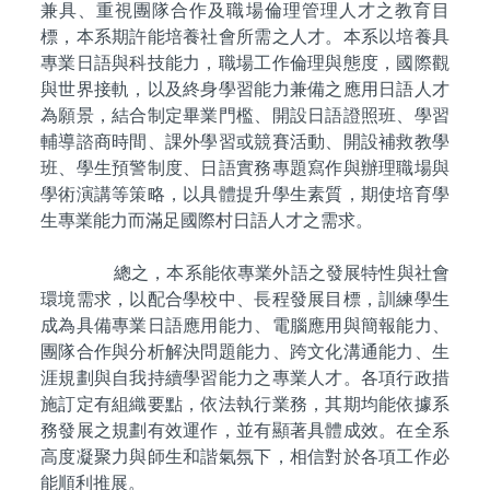
兼具、重視團隊合作及職場倫理管理人才之教育目
標，本系期許能培養社會所需之人才。本系以培養具
專業日語與科技能力，職場工作倫理與態度，國際觀
與世界接軌，以及終身學習能力兼備之應用日語人才
為願景，結合制定畢業門檻、開設日語證照班、學習
輔導諮商時間、課外學習或競賽活動、開設補救教學
班、學生預警制度、日語實務專題寫作與辦理職場與
學術演講等策略，以具體提升學生素質，期使培育學
生專業能力而滿足國際村日語人才之需求。
總之，本系能依專業外語之發展特性與社會
環境需求，以配合學校中、長程發展目標，訓練學生
成為具備專業日語應用能力、電腦應用與簡報能力、
團隊合作與分析解決問題能力、跨文化溝通能力、生
涯規劃與自我持續學習能力之專業人才。各項行政措
施訂定有組織要點，依法執行業務，其期均能依據系
務發展之規劃有效運作，並有顯著具體成效。在全系
高度凝聚力與師生和諧氣氛下，相信對於各項工作必
能順利推展。