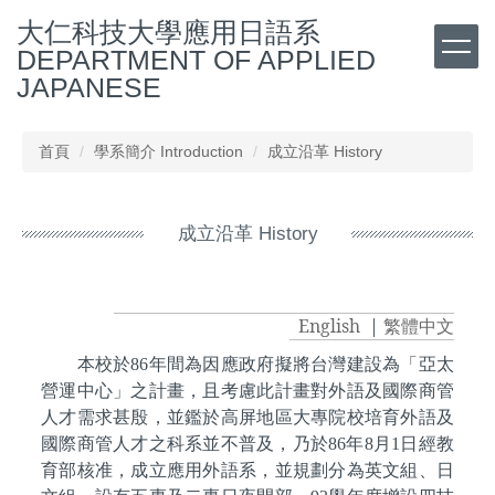
跳
大仁科技大學應用日語系
到
DEPARTMENT OF APPLIED
主
JAPANESE
要
內
容
首頁
學系簡介 Introduction
成立沿革 History
區
成立沿革 History
English
|
繁體中文
本校於86年間為因應政府擬將台灣建設為「亞太
營運中心」之計畫，且考慮此計畫對外語及國際商管
人才需求甚殷，並鑑於高屏地區大專院校培育外語及
國際商管人才之科系並不普及，乃於86年8月1日經教
育部核准，成立應用外語系，並規劃分為英文組、日