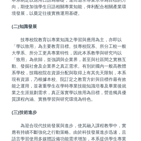
本系制定以應用日語為基礎，進而追求專業水準為目標的方
向，期使加強學生日語相關專業知能，俾利配合相關產業環
境發展，以奠定往後實務運用基礎。
(二)知識發展
技專校院教育以專業知識之學習與應用為主，亦即以
「學以致用」為主要教育目標。技專校院系、所分工較一般
大學系、所分工更具專業特性，因此本系教學與研究均以
「致用」為依歸，並強調與企業界，甚至與社區間之實務互
動、發掘社會及企業界之真正需求。有別於國內一般高教體
系學校，技職校院在資源分配與取得上有其先天限制，本系
現有資源，乃根據本校、院訂定之教育方針與目標作最有效
能之運用，並著重學生在學時專業技能知識培養及畢業後就
業之生涯規劃需求，真正落實學以致用為目標，營造獨具優
質課程內涵、實務學習與研究環境為特色。
(三)技術進步
為迎合現代技術發展與進步，使其融入課程教學中，實
應有持續不斷強化之行動策略。由於科技發展進步迅速，且
語言學習使用多媒體設備功能需求增加，本系提供學生專業