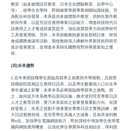
教室（如多媒體語言教室、日本文化體驗教室、自學中心
等），使學生在學時，即能確實掌握專業相關知識技能。另
為配合科技發展，本系提供多媒體製作教室，供師生製作教
材與作業，以提升語言應用專業日語能力，增進科技時代日
語應用之人才養成與素質提升，強化就業競爭力與就學研究
工具發展潛能。另外，本系鼓勵教師參加各類研討會、研習
會或國際會議等活動，期使教師深入瞭解外界新技術與研究
進步發展實況，並增進本系師生國際視野與專業新知之獲
得。
(四)未來趨勢
1.近年來因技職學生面臨高競爭之就業與升學挑戰，且因受
技職校院競相設立應用日語系，以及學生數量因人口出生率
逐年遞減之影響，未來本系必將面臨辦學競爭之挑戰。因
之，如何提升本系教學品質與設施，務求達到培育專業日語
人才之教育目標，實乃本系當前之首要發展重點方向。在課
程發展上，本系之規劃不僅著重於專業日語文實務訓練，擴
大日語實務領域，並培育學生具備人文涵養；且為求達到教
學e化，加強學生電腦網路能力，即於課程中增加學生使用電
腦與網路應用機會，以強化學生專業與科技相結合，俾利因