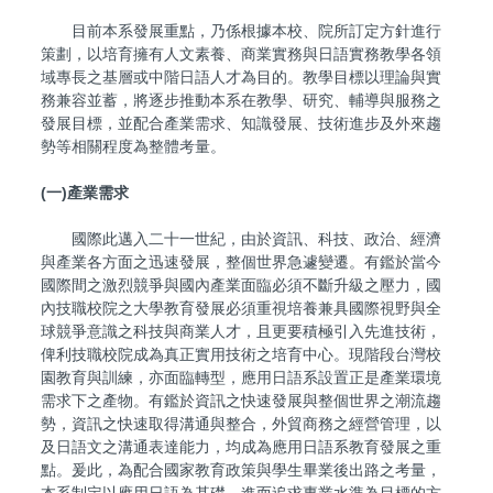
目前本系發展重點，乃係根據本校、院所訂定方針進行
策劃，以培育擁有人文素養、商業實務與日語實務教學各領
域專長之基層或中階日語人才為目的。教學目標以理論與實
務兼容並蓄，將逐步推動本系在教學、研究、輔導與服務之
發展目標，並配合產業需求、知識發展、技術進步及外來趨
勢等相關程度為整體考量。
(一)產業需求
國際此邁入二十一世紀，由於資訊、科技、政治、經濟
與產業各方面之迅速發展，整個世界急遽變遷。有鑑於當今
國際間之激烈競爭與國內產業面臨必須不斷升級之壓力，國
內技職校院之大學教育發展必須重視培養兼具國際視野與全
球競爭意識之科技與商業人才，且更要積極引入先進技術，
俾利技職校院成為真正實用技術之培育中心。現階段台灣校
園教育與訓練，亦面臨轉型，應用日語系設置正是產業環境
需求下之產物。有鑑於資訊之快速發展與整個世界之潮流趨
勢，資訊之快速取得溝通與整合，外貿商務之經營管理，以
及日語文之溝通表達能力，均成為應用日語系教育發展之重
點。爰此，為配合國家教育政策與學生畢業後出路之考量，